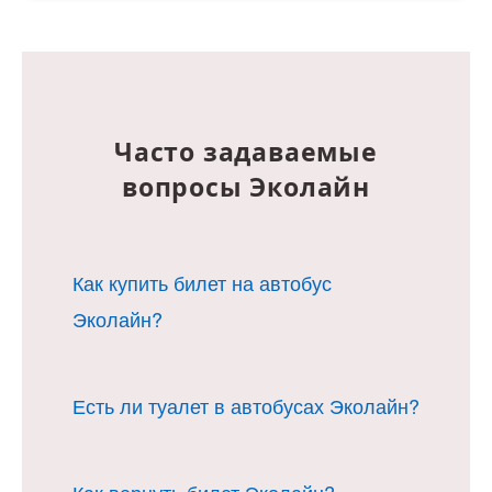
Часто задаваемые
вопросы Эколайн
Как купить билет на автобус
Эколайн?
1. Выбрать маршрут и
Есть ли туалет в автобусах Эколайн?
подходящее время.
2. Заполните Ваши данные.
3. Оплатите удобным для Вас
Обычно в транспортном средстве