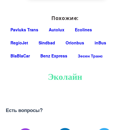
Похожие:
Pavluks Trans
Autolux
Ecolines
RegioJet
Sindbad
Orionbus
inBus
BlaBlaCar
Benz Express
Зесен Транс
Эколайн
Есть вопросы?