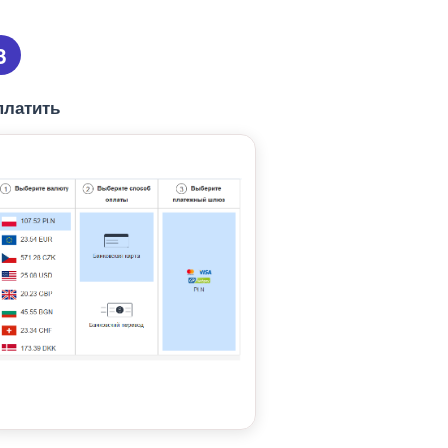
3
платить