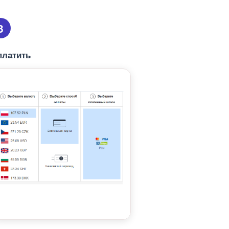
3
платить