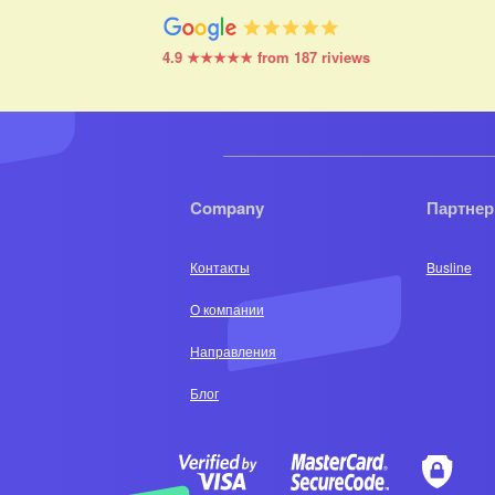
4.9 ★★★★★ from 187 riviews
Company
Партне
Контакты
Busline
О компании
Направления
Блог