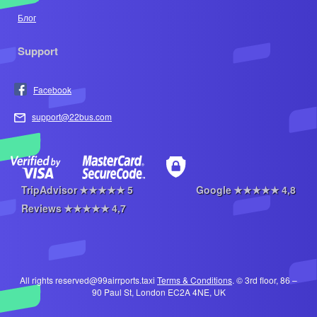
Блог
Support
Facebook
support@22bus.com
TripAdvisor
★★★★★
5
Google
★★★★★
4,8
Reviews
★★★★★
4,7
All rights reserved@99airrports.taxi
Terms & Conditions
. © 3rd floor, 86 –
90 Paul St, London EC2A 4NE, UK