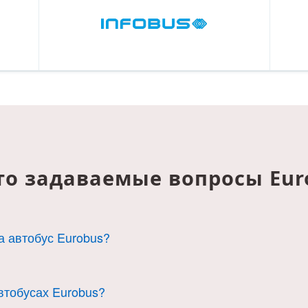
то задаваемые вопросы Eur
на автобус Eurobus?
рут и подходящее время.
автобусах Eurobus?
ши данные.