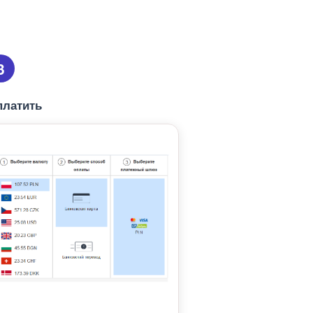
3
платить