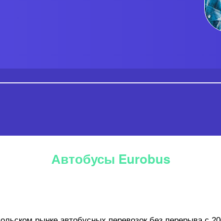
Автобусы Eurobus
ольском рынке автобусных перевозок без перерыва с 20