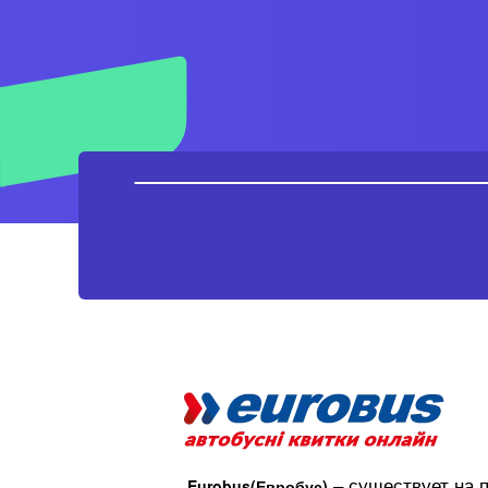
Eurobus(Евробус)
– существует на п